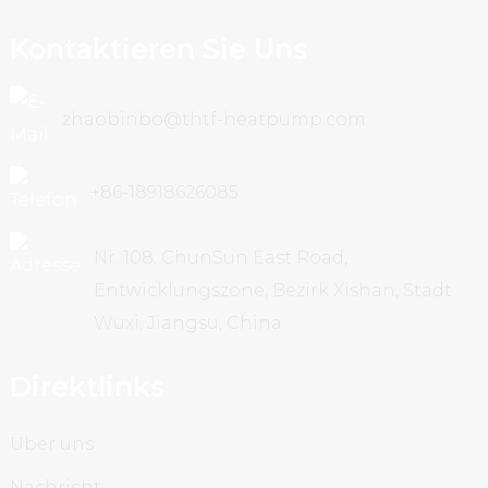
Kontaktieren Sie Uns
zhaobinbo@thtf-heatpump.com
+86-18918626085
Nr. 108. ChunSun East Road,
Entwicklungszone, Bezirk Xishan, Stadt
Wuxi, Jiangsu, China
Direktlinks
Über uns
Nachricht