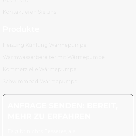
Kontaktieren Sie uns
Produkte
Heizung Kühlung Wärmepumpe
Warmwasserbereiter mit Wärmepumpe
Kommerzielle Wärmepumpe
Schwimmbad-Wärmepumpe
ANFRAGE SENDEN: BEREIT,
MEHR ZU ERFAHREN
Es gibt nichts Besseres, als