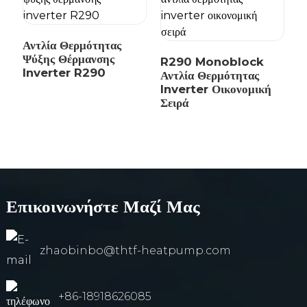
Αντλία Θερμότητας
Ψύξης Θέρμανσης
R290 Monoblock
Inverter R290
Αντλία Θερμότητας
Inverter Οικονομική
Σειρά
Επικοινωνήστε Μαζί Μας
zhaobinbo@thtf-heatpump.com
an
+86-18918626085