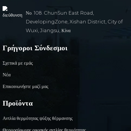
m
Νο. 108. ChunSun East Road,
DevelopingZone, Xishan District, City of
Wuxi, Jiangsu, Κίνα
Γρήγοροι Σύνδεσμοι
Σχετικά με εμάς
Νέα
Επικοινωνήστε μαζί μας
e
Προϊόντα
Αντλία θερμότητας ψύξης θέρμανσης
se
Θερμοσίφωνας οικιακής αντλίας θερμότητας