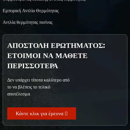
Εμπορική Αντλία Θερμότητας
nda
Αντλία θερμότητας πισίνας
ΑΠΟΣΤΟΛΉ ΕΡΩΤΉΜΑΤΟΣ:
ΈΤΟΙΜΟΙ ΝΑ ΜΆΘΕΤΕ
ΠΕΡΙΣΣΌΤΕΡΑ
Δεν υπάρχει τίποτα καλύτερο από
το να βλέπεις το τελικό
αποτέλεσμα.
Κάντε κλικ για έρευνα