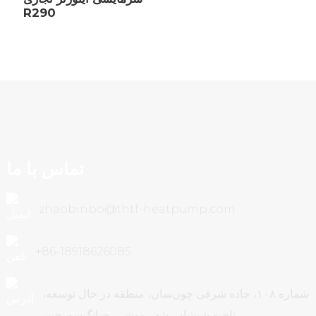
R290
تماس با ما
zhaobinbo@thtf-heatpump.com
‎+86-18918626085‎
شماره ۱۰۸، جاده شرقی چون‌سان، منطقه در حال توسعه،
ناحیه شیشان، شهر ووشی، جیانگ‌سو، چین