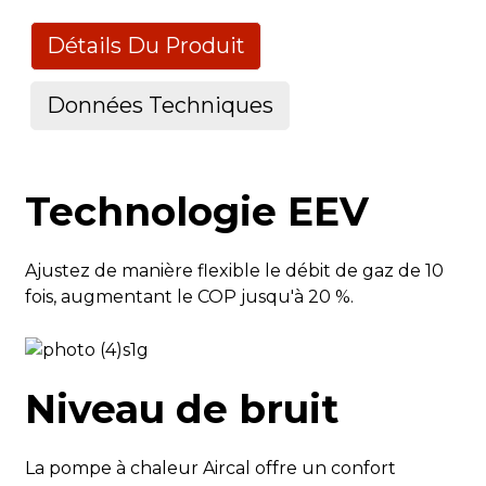
Détails Du Produit
Données Techniques
Numéro de modèle
Technologie EEV
Capacité de
kW
chauffage
Ajustez de manière flexible le débit de gaz de 10
Capacité de
fois, augmentant le COP jusqu'à 20 %.
chauffage à 26
Puissance
kW
°C d'air, 80 %
d'entrée
d'humidité (26
°C d'entrée, 28
Entrée de
UN
Niveau de bruit
°C de sortie)
courant
FLIC
Dans/Dans
La pompe à chaleur Aircal offre un confort