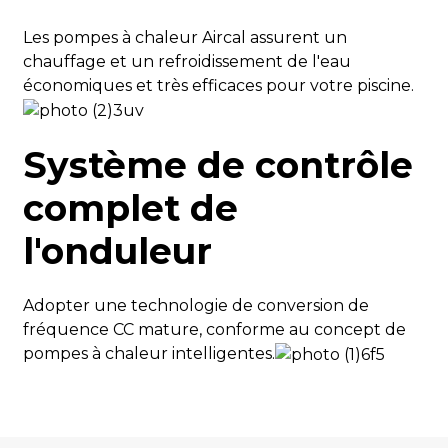
HONNEUR
Dans/Dans
Les pompes à chaleur Aircal assurent un
Alimentation électrique
220～240V/5
chauffage et un refroidissement de l'eau
économiques et très efficaces pour votre piscine.
Puissance d'entrée maximale
kW
Puissance nominale
kW
Système de contrôle
Courant nominal
UN
complet de
Fusible ou disjoncteur
UN
l'onduleur
Débit d'eau
m³/h
Adopter une technologie de conversion de
Réfrigérant
R290
fréquence CC mature, conforme au concept de
pompes à chaleur intelligentes.
Échangeur de chaleur
Titane
Direction du flux d'air
Horizontal