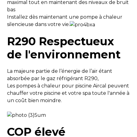
maximal tout en maintenant des niveaux de bruit
Capacité de
kW
bas
chauffage
Capacité de
Installez dès maintenant une pompe à chaleur
chauffage à 15
Puissance
silencieuse dans votre vie.
°C d'air, 70 %
kW
d'entrée
d'humidité (eau
R290 Respectueux
à 26 °C
Entrée de
d'entrée, 28 °C
UN
de l'environnement
courant
de sortie)
FLIC
Dans/Dans
La majeure partie de l’énergie de l’air étant
absorbée par le gaz réfrigérant R290,
Capacité de
kW
refroidissement
Les pompes à chaleur pour piscine Aircal peuvent
Capacité de
chauffer votre piscine et votre spa toute l'année à
refroidissement
Puissance
un coût bien moindre.
kW
à 35 °C d'air (29
d'entrée
°C d'entrée, 27
°C de sortie
Entrée de
UN
d'eau)
courant
COP élevé