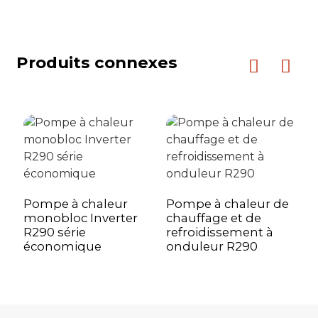
Norme d'essai :
DE PLEIN AIR
dB
EN12102-1
Produits connexes
Quantité de conteneurs expédiés
Conteneur 20GP
pièces
Conteneur 40HQ
pièces
Pompe à chaleur
Pompe à chaleur de
P
monobloc Inverter
chauffage et de
m
R290 série
refroidissement à
R
économique
onduleur R290
e