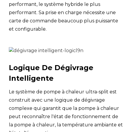
Emballage
performant, le système hybride le plus
mm
intérieur
performant. Sa prise en charge nécessite une
carte de commande beaucoup plus puissante
Circuit de chauffage
et configurable.
Capacité
kW
4
Chauffage1
(Température de
Puissance
l'air extérieur 7℃
nominale
kW
0
DB, 85% HR ;
d'entrée
EWT 30℃, LWT
Logique De Dégivrage
35℃)
FLIC
Intelligente
Capacité
kW
4
Chauffage2
Le système de pompe à chaleur ultra-split est
(Température de
construit avec une logique de dégivrage
Puissance
l'air extérieur 7℃
nominale
kW
1
complexe qui garantit que la pompe à chaleur
DB, 85% HR ;
d'entrée
EWT 40℃, LWT
peut reconnaître l'état de fonctionnement de
45℃)
la pompe à chaleur, la température ambiante et
FLIC
3