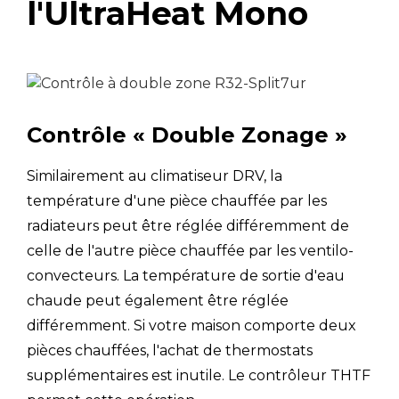
l'UltraHeat Mono
Type de ventilateur
Moteur de
Type de moteur
ventilateur
Quantité
1
Contrôle « Double Zonage »
Type d'accélérateur
Similairement au climatiseur DRV, la
Échangeur de chaleur côté eau
température d'une pièce chauffée par les
radiateurs peut être réglée différemment de
Taper
É
celle de l'autre pièce chauffée par les ventilo-
Diamètre du
convecteurs. La température de sortie d'eau
mm
liquide (OD)
chaude peut également être réglée
différemment. Si votre maison comporte deux
Diamètre
extérieur du gaz
mm
pièces chauffées, l'achat de thermostats
Raccords de
(OD)
supplémentaires est inutile. Le contrôleur THTF
tuyauterie