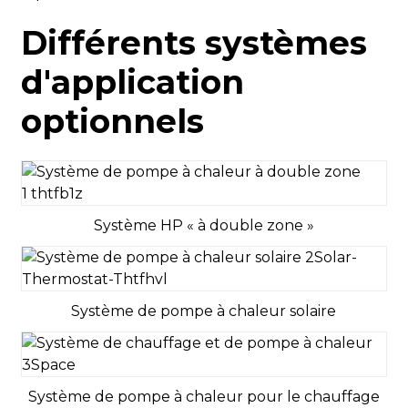
saisonnier des
locaux
Différents systèmes
classe d'efficacité
LWT à 55℃
énergétique
d'application
LWT à 35℃
optionnels
PORTÉE
LWT à 55℃
3
LWT à 7℃
5
VOYANT
Système HP « à double zone »
LWT à 18℃
8
Circuit de réfrigération
Pression du système de réfrigération (max. /
Système de pompe à chaleur solaire
4
min.)
Taper
Réfrigérant
Système de pompe à chaleur pour le chauffage