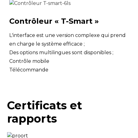
Puissance
l'air extérieur
nominale
kW
0
35℃ DB, 85% HR
d'entrée
; EWT 23℃, LWT
Contrôleur « T-Smart »
18℃)
HONNEUR
5
L'interface est une version complexe qui prend
Capacité
kW
4
en charge le système efficace ;
Refroidissement5
Des options multilingues sont disponibles ;
(Température de
Puissance
l'air extérieur
Contrôle mobile
nominale
kW
1
35℃ DB, 85% HR
d'entrée
Télécommande
; EWT 12℃, LWT
7℃)
HONNEUR
3
Température de
Refroidissement
°C
-
Certificats et
fonctionnement
rapports
Efficacité
Chauffage
LWT à 35℃