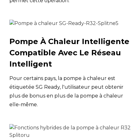
permet cette opération.
Longueur
minimale du
m
tuyau
Longueur
maximale du
m
1
Pompe À Chaleur Intelligente
tuyau
Compatible Avec Le Réseau
Unité
Intelligent
extérieure ci-
m
Hauteur
dessus
d'installation
Pour certains pays, la pompe à chaleur est
différence
Unité
étiquetée SG Ready, l'utilisateur peut obtenir
extérieure ci-
m
plus de bonus en plus de la pompe à chaleur
dessous
elle-même.
Housse anti-UV
Résistance à l'eau