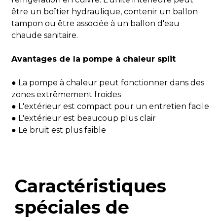
être un boîtier hydraulique, contenir un ballon
tampon ou être associée à un ballon d'eau
Fonctions de base
C
chaude sanitaire.
Fonctions hybrides supplémentaires
Avantages de la pompe à chaleur split
Général
● La pompe à chaleur peut fonctionner dans des
V / Ph
zones extrêmement froides
Alimentation électrique
2
/ H
● L'extérieur est compact pour un entretien facile
● L'extérieur est beaucoup plus clair
Taper
O
● Le bruit est plus faible
Compresseur
Marque
M
Quantité
1
Caractéristiques
Type de moteur
M
Ventilateur
spéciales de
extérieur
Nombre de fans
1