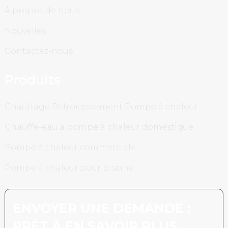
À propos de nous
Nouvelles
Contactez-nous
Produits
Chauffage Refroidissement Pompe à chaleur
Chauffe-eau à pompe à chaleur domestique
Pompe à chaleur commerciale
Pompe à chaleur pour piscine
ENVOYER UNE DEMANDE :
PRÊT À EN SAVOIR PLUS