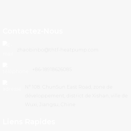
Contactez-Nous
zhaobinbo@thtf-heatpump.com
+86-18918626085
N° 108. ChunSun East Road, zone de
développement, district de Xishan, ville de
Wuxi, Jiangsu, Chine
Liens Rapides