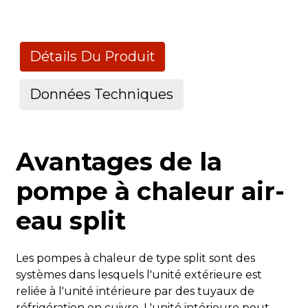
Détails Du Produit
Données Techniques
Fiche technique de la pompe à chaleur R32 UltraHeat
Avantages de la
Modèle
pompe à chaleur air-
eau split
Modèle extérieur
Les pompes à chaleur de type split sont des
systèmes dans lesquels l'unité extérieure est
reliée à l'unité intérieure par des tuyaux de
Modèle d'intérieur
réfrigération en cuivre. L'unité intérieure peut