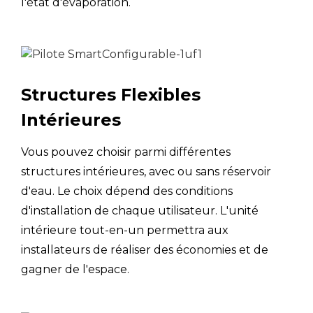
l'état d'évaporation.
Capacité
kW
4
Chauffage3
(Température de
Puissance
l'air extérieur 7℃
nominale
kW
1
DB, 85% HR ;
d'entrée
EWT 47℃, LWT
Structures Flexibles
55℃)
FLIC
2
Intérieures
Température de
Chauffage
°C
-
Vous pouvez choisir parmi différentes
fonctionnement
structures intérieures, avec ou sans réservoir
Température de
d'eau. Le choix dépend des conditions
fonctionnement
ECS
°C
-
d'installation de chaque utilisateur. L'unité
de l'ECS
intérieure tout-en-un permettra aux
installateurs de réaliser des économies et de
Circuit de refroidissement
gagner de l'espace.
Capacité
kW
4
Refroidissement4
(Température de