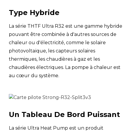
MOP (protection maximale contre les
UN
surintensités)
Type Hybride
MCA (Ampérage minimal du circuit)
UN
La série THTF Ultra R32 est une gamme hybride
pouvant être combinée à d'autres sources de
Chute de pression d'eau
kPa
chaleur ou d'électricité, comme le solaire
INTÉRIEUR -
photovoltaïque, les capteurs solaires
kg
Net/Brut
thermiques, les chaudières à gaz et les
Poids net/brut
chaudières électriques. La pompe à chaleur est
EXTÉRIEUR -
kg
5
Net/Brut
au cœur du système.
OUTDOOR-Net
mm
9
EXTÉRIEUR -
mm
Emballage
Dimensions (L × l
Un Tableau De Bord Puissant
× H)
INDOOR-Net
mm
9
La série Ultra Heat Pump est un produit