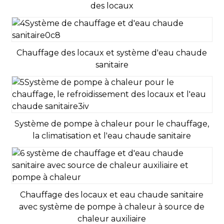
Chargé
kg
1
des locaux
valeur du GWP
Équivalent CO2
Tonne
Chauffage des locaux et système d'eau chaude
sanitaire
Émissions sonores, mode chauffage
Niveau de
INTÉRIEUR
dB
puissance
acoustique
Système de pompe à chaleur pour le chauffage,
(puissance
sonore)
la climatisation et l'eau chaude sanitaire
Norme d'essai :
DE PLEIN AIR
dB
EN12102-1
Niveau de
INTÉRIEUR
dB
puissance
Chauffage des locaux et eau chaude sanitaire
acoustique
avec système de pompe à chaleur à source de
(pression
chaleur auxiliaire
acoustique)