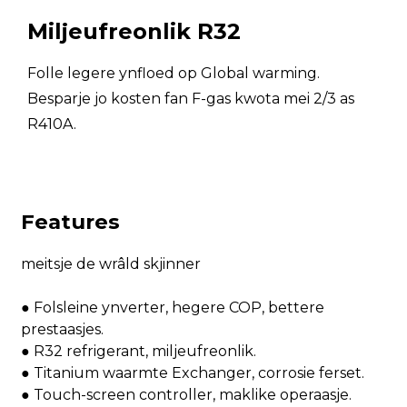
Rated Power Ynfier
10.0
15.0
(kW)
Miljeufreonlik R32
Wurdstroom (A)
18
27
Folle legere ynfloed op Global warming.
Besparje jo kosten fan F-gas kwota mei 2/3 as
Max Power Ynfier (kW)
15.0
22.0
R410A.
Maksimum stroom (A)
26
38
Koelmiddel
R32
Features
Kompressor type
Mitsubishi inverter
meitsje de wrâld skjinner
Heat Exchanger
Titanium
● Folsleine ynverter, hegere COP, bettere
Utwreiding Valve
Elektroanyske EEV
prestaasjes.
Air Flow rjochting
Fertikaal
● R32 refrigerant, miljeufreonlik.
● Titanium waarmte Exchanger, corrosie ferset.
Wetterstromvolume
● Touch-screen controller, maklike operaasje.
20
30