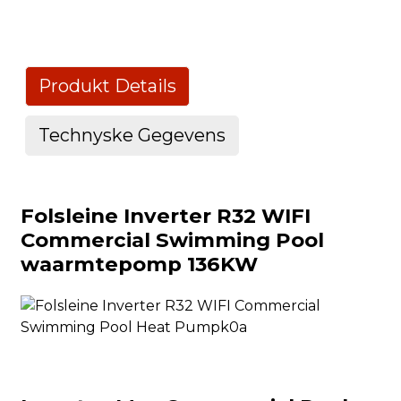
m
Produkt Details
Technyske Gegevens
R32 Inverter Commercial Swimming Pool waarmte
Folsleine Inverter R32 WIFI
Commercial Swimming Pool
Model No.
TS070C
TS103C
waarmtepomp 136KW
e
Streamtafier
380 ~ 415 V / 3/50 Hz
Ferwaarmingskapasiteit by lucht 26 ℃, wetter 26 ℃, 
Heating Kapasiteit (kW)
70-16.5
103-24.
se