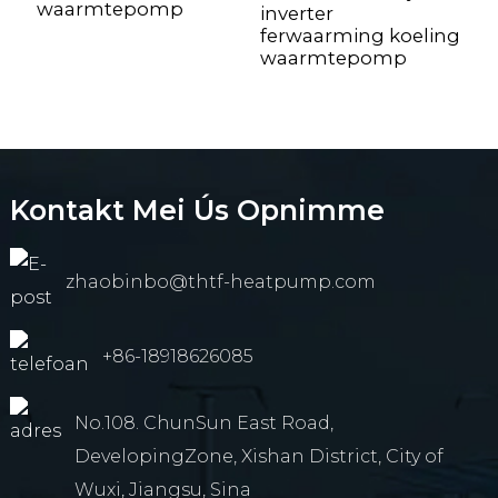
* H) (mm)
waarmtepomp
inverter
ferwaarming koeling
Ofmjittings fan pakket
waarmtepomp
1580*880*1150
1300*1
(L * W * H) (mm)
Kontakt Mei Ús Opnimme
zhaobinbo@thtf-heatpump.com
+86-18918626085
No.108. ChunSun East Road,
DevelopingZone, Xishan District, City of
Wuxi, Jiangsu, Sina