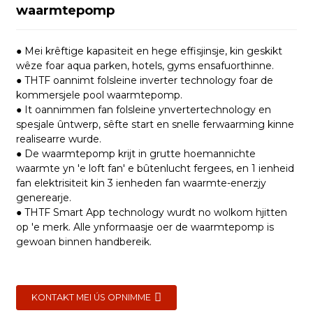
waarmtepomp
● Mei krêftige kapasiteit en hege effisjinsje, kin geskikt
wêze foar aqua parken, hotels, gyms ensafuorthinne.
● THTF oannimt folsleine inverter technology foar de
kommersjele pool waarmtepomp.
● It oannimmen fan folsleine ynvertertechnology en
spesjale ûntwerp, sêfte start en snelle ferwaarming kinne
realisearre wurde.
● De waarmtepomp krijt in grutte hoemannichte
waarmte yn 'e loft fan' e bûtenlucht fergees, en 1 ienheid
fan elektrisiteit kin 3 ienheden fan waarmte-enerzjy
generearje.
● THTF Smart App technology wurdt no wolkom hjitten
op 'e merk. Alle ynformaasje oer de waarmtepomp is
gewoan binnen handbereik.
an
KONTAKT MEI ÚS OPNIMME