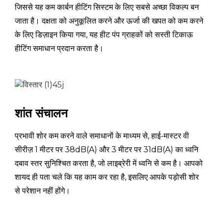
इनपुट
जिससे यह कम कार्बन हीटिंग सिस्टम के लिए सबसे अच्छा विकल्प बन
(अधिकतम)
(ए7/6℃,W47/55℃)
जाता है। दक्षता को अनुकूलित करने और ऊर्जा की खपत को कम करने
वर्तमान
ए
4.57~12.79
के लिए डिज़ाइन किया गया, यह हीट पंप ग्राहकों को सस्ती टिकाऊ
इनपुट
हीटिंग समाधान प्रदान करता है।
सीओपी
में/में
2.79 ~ 3.46
शीतलन
किलोवाट
1.38~5.70
क्षमता
नाममात्र शीतलन
शांत संचालन
पावर
(अधिकतम)
किलोवाट
0.67~2.44
इनपुट
(ए35/24℃,W12/7℃)
प्रभावी शोर कम करने वाले समाधानों के माध्यम से, हाई-मास्टर वी
वर्तमान
सीरीज़ 1 मीटर पर 38dB(A) और 3 मीटर पर 31dB(A) का ध्वनि
ए
3.06~10.27
इनपुट
दबाव स्तर सुनिश्चित करता है, जो लाइब्रेरी में ध्वनि से कम है। आपको
शायद ही पता चले कि यह काम कर रहा है, इसलिए आपके पड़ोसी शोर
ईआरपी स्तर (आउटलेट पानी का तापमान
/
ए+++
35 डिग्री सेल्सियस पर)
से परेशान नहीं होंगे।
रेटेड इनपुट पावर
किलोवाट
3.5