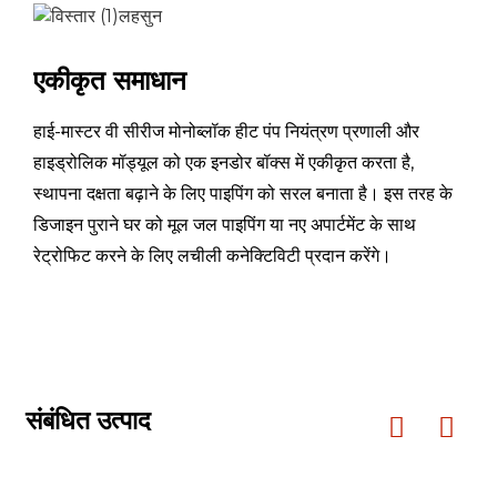
रेटेड इनपुट करंट
ए
15.0
एकीकृत समाधान
... /
आर290 / 0.5
रेफ्रिजरेंट प्रकार / चार्ज / GWP
किग्रा
3
हाई-मास्टर वी सीरीज मोनोब्लॉक हीट पंप नियंत्रण प्रणाली और
रेटेड जल ​​प्रवाह
मी³/घंटा
1.00
हाइड्रोलिक मॉड्यूल को एक इनडोर बॉक्स में एकीकृत करता है,
स्थापना दक्षता बढ़ाने के लिए पाइपिंग को सरल बनाता है। इस तरह के
पंखे की मात्रा
/
1
डिजाइन पुराने घर को मूल जल पाइपिंग या नए अपार्टमेंट के साथ
रेट्रोफिट करने के लिए लचीली कनेक्टिविटी प्रदान करेंगे।
पंखे की मोटर का प्रकार
/
डीसी इन्वर्टर
कंप्रेसर
/
डीसी इन्वर्टर
परिसंचारी पंप
/
इन्वर्टर प्रकार 
आईपी ​​वर्ग
/
आईपीएक्स4
संबंधित उत्पाद
1 मीटर दूरी पर ध्वनि दबाव
डीबी(ए)
46