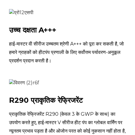
007WE
220~240वी~
बिजली की आपूर्ति
/50हर्ट्ज
उच्च दक्षता A+++
ताप
किलोवाट
2.92 ~ 9.10
क्षमता
हाई-मास्टर वी सीरीज उच्चतम श्रेणी A+++ को पूरा कर सकती है, जो
हमारे ग्राहकों को हीटपंप प्रणाली के लिए सर्वोत्तम पर्यावरण-अनुकूल
पावर
नाममात्र तापन
किलोवाट
0.61 ~ 2.11
प्रदर्शन प्रदान करती है।
इनपुट
(अधिकतम)
(ए7/6℃,W30/35℃)
वर्तमान
ए
2.80 ~ 9.25
इनपुट
सीओपी
में/में
4.31 ~ 5.66
R290 प्राकृतिक रेफ्रिजरेंट
ताप
किलोवाट
2.99~8.16
प्राकृतिक रेफ्रिजरेंट R290 (केवल 3 के GWP के साथ) का
क्षमता
उपयोग करते हुए, हाई-मास्टर V सीरीज हीट पंप का ग्लोबल वार्मिंग पर
पावर
न्यूनतम प्रभाव पड़ता है और ओजोन परत को कोई नुकसान नहीं होता है,
नाममात्र तापन
किलोवाट
1.03~2.92