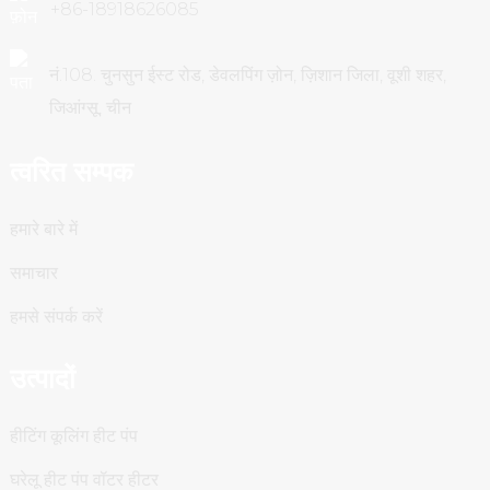
पैक किया हुआ वजन
किलोग्राम
122
+86-18918626085
नं.108. चुनसुन ईस्ट रोड, डेवलपिंग ज़ोन, ज़िशान जिला, वूशी शहर,
जिआंग्सू, चीन
त्वरित सम्पक
हमारे बारे में
समाचार
हमसे संपर्क करें
उत्पादों
हीटिंग कूलिंग हीट पंप
घरेलू हीट पंप वॉटर हीटर