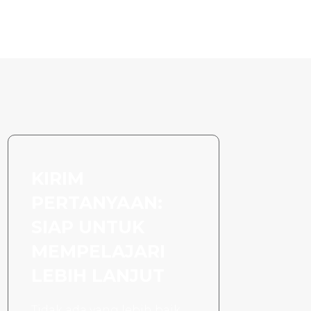
KIRIM
PERTANYAAN:
SIAP UNTUK
MEMPELAJARI
LEBIH LANJUT
Tidak ada yang lebih baik