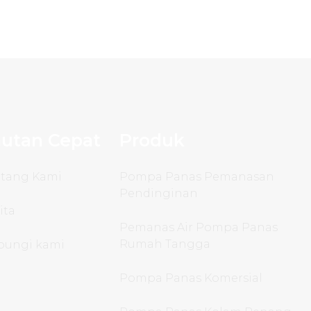
utan Cepat
Produk
ntang Kami
Pompa Panas Pemanasan
Pendinginan
ita
Pemanas Air Pompa Panas
Rumah Tangga
bungi kami
Pompa Panas Komersial