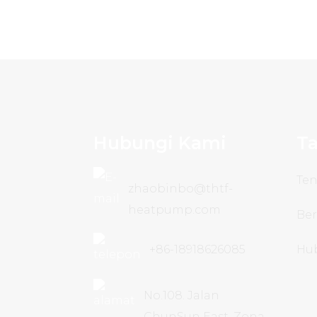
Hubungi Kami
Ta
Te
zhaobinbo@thtf-
heatpump.com
Ber
+86-18918626085
Hu
No.108. Jalan
ChunSun East, Zona