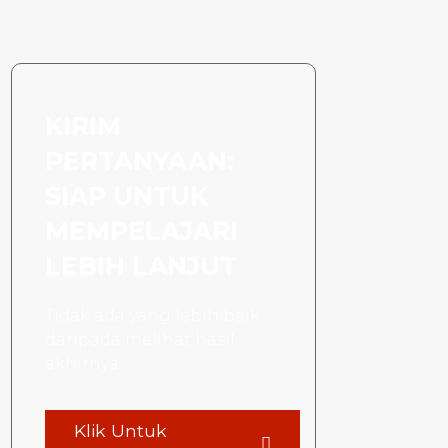
KIRIM
PERTANYAAN:
SIAP UNTUK
MEMPELAJARI
LEBIH LANJUT
Tidak ada yang lebih baik
daripada melihat hasil
akhirnya.
Klik Untuk