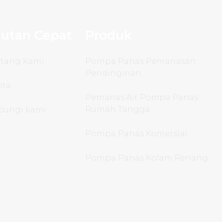
utan Cepat
Produk
ntang Kami
Pompa Panas Pemanasan
Pendinginan
ita
Pemanas Air Pompa Panas
Rumah Tangga
bungi kami
Pompa Panas Komersial
Pompa Panas Kolam Renang