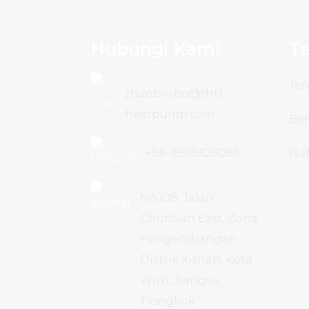
Hubungi Kami
Ta
Te
zhaobinbo@thtf-
heatpump.com
Ber
+86-18918626085
Hu
No.108. Jalan
ChunSun East, Zona
Pengembangan,
Distrik Xishan, Kota
Wuxi, Jiangsu,
Tiongkok