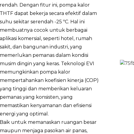
rendah. Dengan fitur ini, pompa kalor
Sambungan pipa air
/
THTF dapat bekerja secara efektif dalam
suhu sekitar serendah -25 ºC. Hal ini
Penurunan Tekanan Air (maks)
kPa
membuatnya cocok untuk berbagai
Tekanan Air Min/Maks
MPa
aplikasi komersial, seperti hotel, rumah
sakit, dan bangunan industri, yang
Kisaran suhu pengoperasian (Mode
suhu
memerlukan pemanas dalam kondisi
pemanasan)
udara
musim dingin yang keras. Teknologi EVI
Kisaran suhu pengoperasian (Mode
suhu
memungkinkan pompa kalor
pendinginan)
udara
mempertahankan koefisien kinerja (COP)
yang tinggi dan memberikan keluaran
Dimensi yang Tidak Dikemas (P*L*T)
satuan
pemanas yang konsisten, yang
Dimensi Kemasan (P*L*T)
satuan
memastikan kenyamanan dan efisiensi
energi yang optimal.
Berat Bersih
kg
Baik untuk memanaskan ruangan besar
maupun menjaga pasokan air panas,
Berat Kemasan
kg