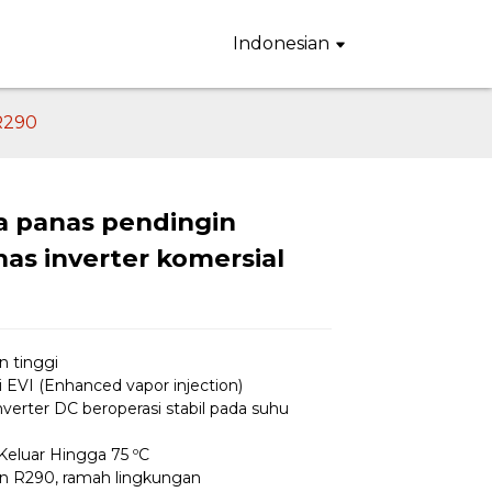
Indonesian
R290
 panas pendingin
as inverter komersial
ading...
ading...
Loading...
Loading...
n tinggi
i EVI (Enhanced vapor injection)
verter DC beroperasi stabil pada suhu
 Keluar Hingga 75 ºC
an R290, ramah lingkungan