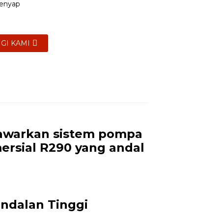
Senyap
GI KAMI
in
awarkan sistem pompa
rsial R290 yang andal
TS500R
380~415/3/50
17.56~50
ndalan Tinggi