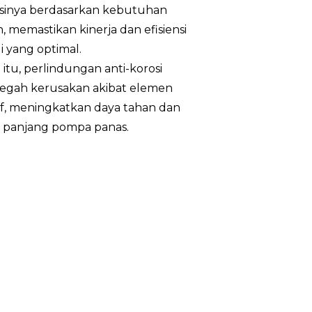
19.84
sinya berdasarkan kebutuhan
, memastikan kinerja dan efisiensi
Jam 30.30
i yang optimal.
 itu, perlindungan anti-korosi
Rp 290/3
gah kerusakan akibat elemen
8.60
if, meningkatkan daya tahan dan
panjang pompa panas.
1
Inverter arus searah
Inverter arus searah Hitachi
Tingkat IPX4
65
75