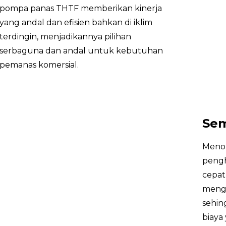
pompa panas THTF memberikan kinerja
Kuantitas Pemuatan Kontainer
yang andal dan efisien bahkan di iklim
/
(20GP/40GP/40HQ)
terdingin, menjadikannya pilihan
serbaguna dan andal untuk kebutuhan
pemanas komersial.
Sem
Menon
pengh
cepat
mengo
sehin
biaya