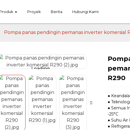
Produk
Proyek
Berita
Hubungi Kami
Pompa panas pendingin pemanas inverter komersial 
Pompa
peman
Loading...
Loading...
Lo
Lo
R290
● Keandala
● Teknolog
● Semua In
-25°C
● Suhu Air
● Refriger