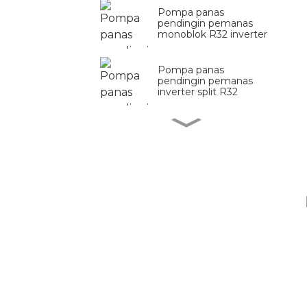
Pompa panas
pendingin pemanas
monoblok R32 inverter
Pompa panas
pendingin pemanas
inverter split R32
Pompa panas
pendingin pemanas
inverter komersial R290
Pompa panas
pendingin pemanas
inverter R290
Pompa Panas Kolam
Renang Inverter R290
Seri ekonomi pompa