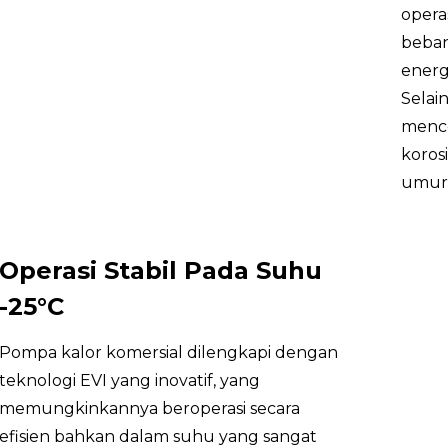
Daya masukan MAKS.
kW
opera
beban
Arus masukan MAKS.
A
energ
Selain
Refrigeran /GWP
mence
Aliran air terukur
m³/jam
koros
umur 
Jumlah kipas
/
Jenis motor kipas
/
Operasi Stabil Pada Suhu
Kompresor
/
-25°C
Kelas IP
/
Pompa kalor komersial dilengkapi dengan
Tekanan suara pada jarak 1m
dB(A)
teknologi EVI yang inovatif, yang
memungkinkannya beroperasi secara
suhu
Suhu air keluar maksimum
efisien bahkan dalam suhu yang sangat
udara