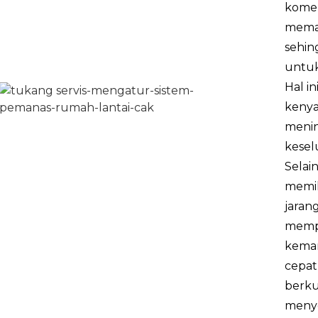
komers
memas
sehin
untuk
Hal i
kenya
menin
kesel
Selain
memili
jaran
mempe
kemam
cepat
berku
menye