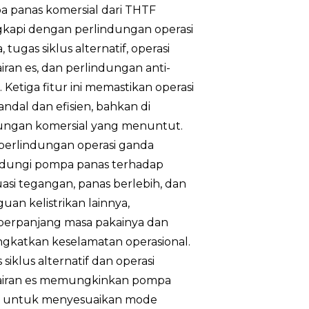
2.61~12.88
 panas komersial dari THTF
gkapi dengan perlindungan operasi
5.46~18.8
 tugas siklus alternatif, operasi
iran es, dan perlindungan anti-
17,95~49
. Ketiga fitur ini memastikan operasi
andal dan efisien, bahkan di
3.48~17.2
ungan komersial yang menuntut.
 perlindungan operasi ganda
7.78~26.8
dungi pompa panas terhadap
uasi tegangan, panas berlebih, dan
10~35
uan kelistrikan lainnya,
rpanjang masa pakainya dan
3,84~14,50
gkatkan keselamatan operasional.
6.42~20.56
siklus alternatif dan operasi
airan es memungkinkan pompa
Sebuah++
s untuk menyesuaikan mode