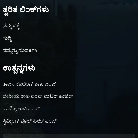
m
ತ್ವರಿತ ಲಿಂಕ್‌ಗಳು
ನಮ್ಮ ಬಗ್ಗೆ
ಸುದ್ದಿ
ನಮ್ಮನ್ನು ಸಂಪರ್ಕಿಸಿ
ಉತ್ಪನ್ನಗಳು
ತಾಪನ ಕೂಲಿಂಗ್ ಶಾಖ ಪಂಪ್
e
ದೇಶೀಯ ಶಾಖ ಪಂಪ್ ವಾಟರ್ ಹೀಟರ್
ವಾಣಿಜ್ಯ ಶಾಖ ಪಂಪ್
ಸ್ವಿಮ್ಮಿಂಗ್ ಪೂಲ್ ಹೀಟ್ ಪಂಪ್
se