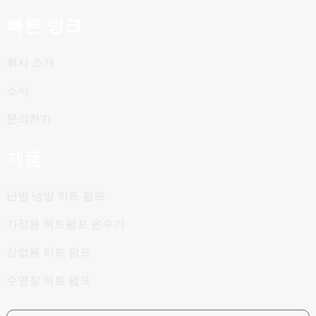
빠른 링크
회사 소개
소식
문의하기
제품
난방 냉방 히트 펌프
가정용 히트펌프 온수기
상업용 히트 펌프
수영장 히트 펌프