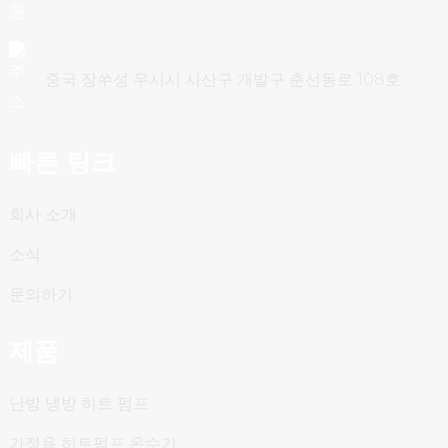
중국 장쑤성 우시시 시산구 개발구 춘선동로 108호
빠른 링크
회사 소개
소식
문의하기
제품
난방 냉방 히트 펌프
가정용 히트펌프 온수기