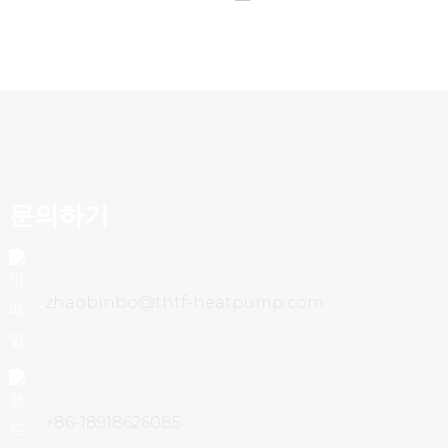
문의하기
zhaobinbo@thtf-heatpump.com
+86-18918626085