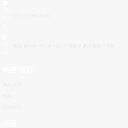
+86-18918626085
중국 장쑤성 우시시 시산구 개발구 춘선동로 108호
빠른 링크
회사 소개
소식
문의하기
제품