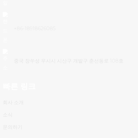
벨(A)
최대 배출수 온도
°C
75
수도관 연결
인치
지1
+86-18918626085
수압 강하
kPa
20
작동 온도 범위(난방 모드)
°C
영하 25~45도
중국 장쑤성 우시시 시산구 개발구 춘선동로 108호
작동 온도 범위(냉각 모드)
°C
16~45
포장 해제된 치수(L×D×H)
mm
1187*418*805
빠른 링크
포장 치수(L×D×H)
mm
1217*463*920
회사 소개
킬로
포장 해제된 무게
110
소식
그램
문의하기
킬로
포장 중량
122