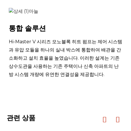
경
냉
각
킬로
1.38~5.70
통합 솔루션
용
와트
량
Hi-Master V 시리즈 모노블록 히트 펌프는 제어 시스템
전
과 유압 모듈을 하나의 실내 박스에 통합하여 배관을 간
공칭 냉각(최대)
원
킬로
0.67~2.44
소화하고 설치 효율을 높였습니다. 이러한 설계는 기존
(A35/24℃,W12/7℃)
입
와트
력
상수도관을 사용하는 기존 주택이나 신축 아파트의 난
방 시스템 개량에 유연한 연결성을 제공합니다.
현
재
에이
3.06~10.27
입
력
ERP 레벨(출구수온 35℃)
/
아+++
관련 상품
킬로
정격 입력 전력
3.5
와트