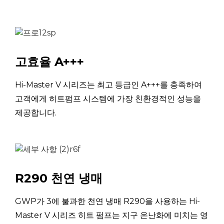
TM290E-
모델 번호
007WE
220~240V~
전원 공급 장치
/50Hz
고효율 A+++
난
방
킬로
Hi-Master V 시리즈는 최고 등급인 A+++를 충족하여
2.92 ~ 9.10
용
와트
고객에게 히트펌프 시스템에 가장 친환경적인 성능을
량
제공합니다.
전
원
킬로
0.61 ~ 2.11
입
와트
정격 난방(최대)
력
(A7/6℃,W30/35℃)
R290 천연 냉매
현
재
에이
2.80 ~ 9.25
GWP가 3에 불과한 천연 냉매 R290을 사용하는 Hi-
입
Master V 시리즈 히트 펌프는 지구 온난화에 미치는 영
력