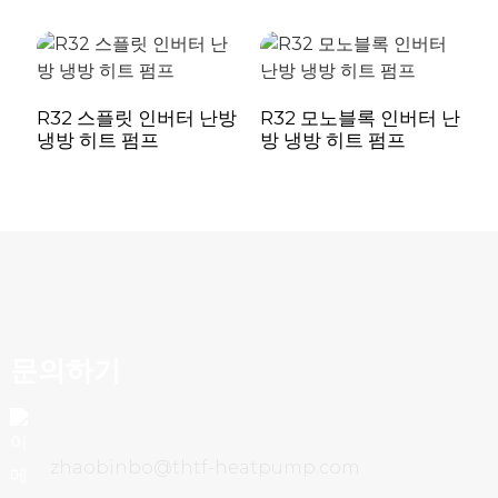
정격 입력 전류
에이
15.0
... /
R290 / 0.55 /
냉매 종류 / 충전량 / GWP
R32 스플릿 인버터 난방
R32 모노블록 인버터 난
R
kg
3
냉방 히트 펌프
방 냉방 히트 펌프
정격 물 흐름
m³/h
1.00
팬 수량
/
1
팬 모터 유형
/
DC 인버터
압축기
/
DC 인버터
문의하기
순환 펌프
/
인버터 타입 / 내
IP 클래스
/
IPX4
zhaobinbo@thtf-heatpump.com
데시
1m 거리에서의 음압
46