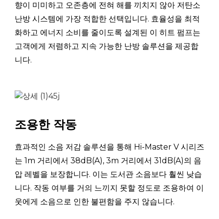
향이 미미하고 오존층에 전혀 해를 끼치지 않아 저탄소
순
난방 시스템에 가장 적합한 선택입니다. 효율성을 최적
인/인
4.31 ~ 5.66
경
화하고 에너지 소비를 줄이도록 설계된 이 히트 펌프는
고객에게 저렴하고 지속 가능한 난방 솔루션을 제공합
난
방
킬로
니다.
2.99~8.16
용
와트
량
전
원
킬로
1.03~2.92
조용한 작동
입
와트
정격 난방(최대)
력
(A7/6℃,W47/55℃)
효과적인 소음 저감 솔루션을 통해 Hi-Master V 시리즈
현
는 1m 거리에서 38dB(A), 3m 거리에서 31dB(A)의 음
재
에이
4.57~12.79
압 레벨을 보장합니다. 이는 도서관 소음보다 훨씬 낮습
입
력
니다. 작동 여부를 거의 느끼지 못할 정도로 조용하여 이
웃에게 소음으로 인한 불편함을 주지 않습니다.
순
인/인
2.79 ~ 3.46