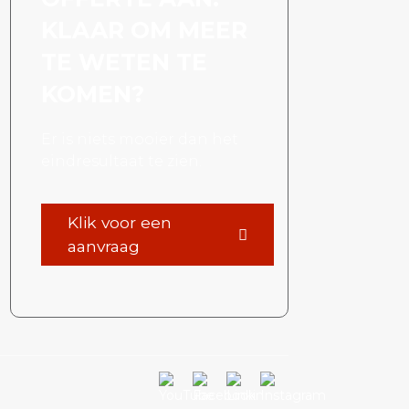
KLAAR OM MEER
TE WETEN TE
KOMEN?
Er is niets mooier dan het
eindresultaat te zien.
Klik voor een
aanvraag