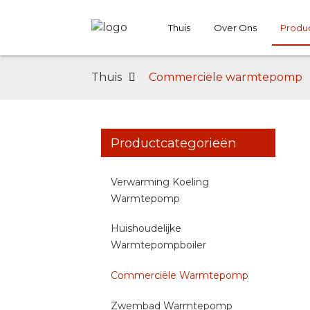
Thuis
Over Ons
Produ
Thuis
Commerciële warmtepomp
Productcategorieën
Verwarming Koeling
Warmtepomp
Huishoudelijke
Warmtepompboiler
Commerciële Warmtepomp
Zwembad Warmtepomp