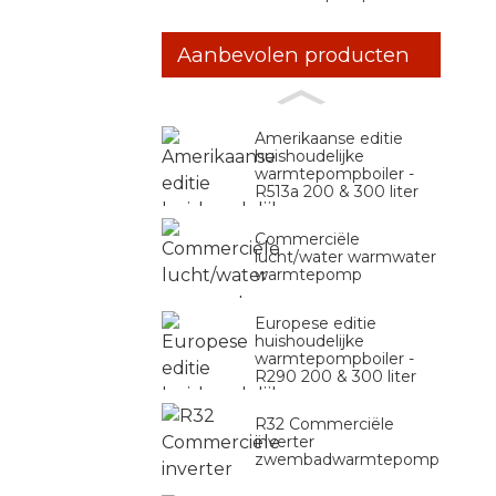
Aanbevolen producten
Amerikaanse editie
huishoudelijke
warmtepompboiler -
R513a 200 & 300 liter
Commerciële
lucht/water warmwater
warmtepomp
Europese editie
huishoudelijke
warmtepompboiler -
R290 200 & 300 liter
R32 Commerciële
inverter
zwembadwarmtepomp