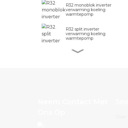
R32 monoblok inverter
verwarming koeling
warmtepomp
R32 split inverter
verwarming koeling
warmtepomp
R290 commerciële
inverter verwarmings-
en koelwarmtepomp
R290 inverter
verwarming koeling
warmtepomp
Neem Contact Met
Sne
R290 Inverter
Zwembad
Warmtepomp
Ons Op
Over
R290 Monoblock