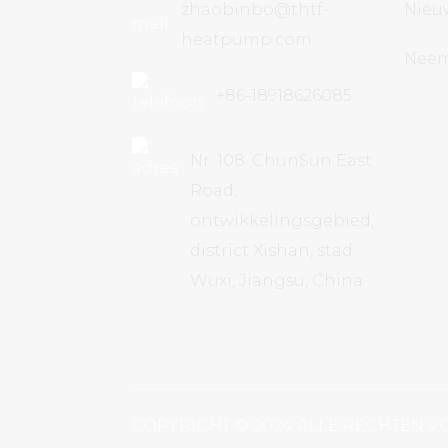
inverter warmtepomp
zhaobinbo@thtf-
Nieu
economische serie
heatpump.com
Neem
+86-18918626085
Nr. 108. ChunSun East
Road,
ontwikkelingsgebied,
district Xishan, stad
Wuxi, Jiangsu, China
COPYRIGHT © 2024 ALLE RECHTEN