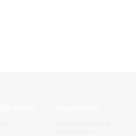
lle Links
Producten
 ons
Verwarming Koeling
Warmtepomp