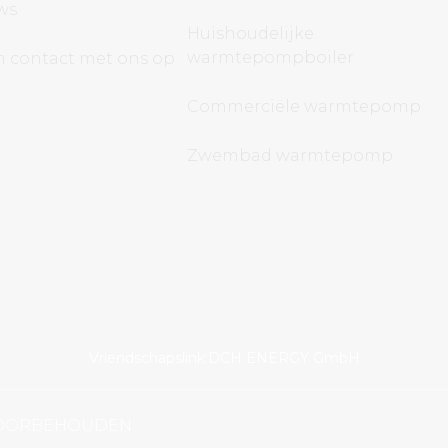
ws
Huishoudelijke
warmtepompboiler
 contact met ons op
Commerciële warmtepomp
Zwembad warmtepomp
Vriendschapslink:
DCH ENERGY GmbH
 VOORBEHOUDEN