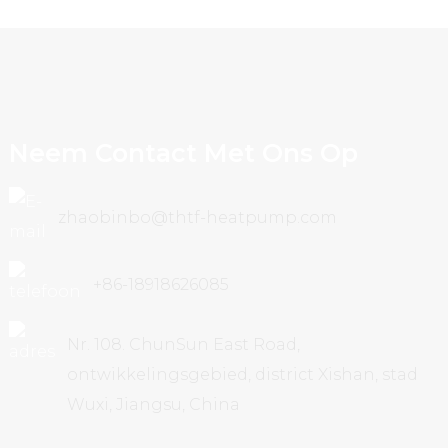
Neem Contact Met Ons Op
zhaobinbo@thtf-heatpump.com
+86-18918626085
Nr. 108. ChunSun East Road,
ontwikkelingsgebied, district Xishan, stad
Wuxi, Jiangsu, China