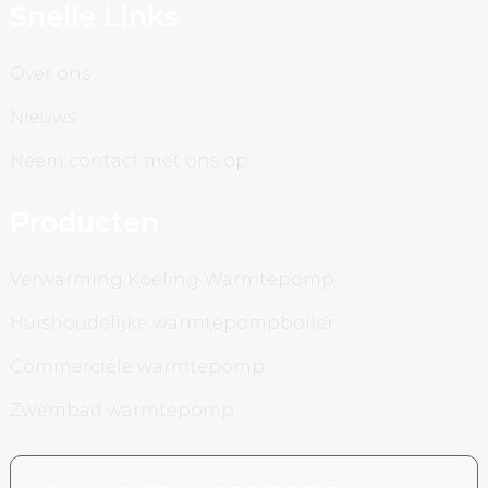
Snelle Links
Over ons
Nieuws
Neem contact met ons op
Producten
Verwarming Koeling Warmtepomp
Huishoudelijke warmtepompboiler
Commerciële warmtepomp
Zwembad warmtepomp