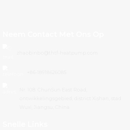
Neem Contact Met Ons Op
zhaobinbo@thtf-heatpump.com
+86-18918626085
Nr. 108. ChunSun East Road,
ontwikkelingsgebied, district Xishan, stad
Wuxi, Jiangsu, China
Snelle Links