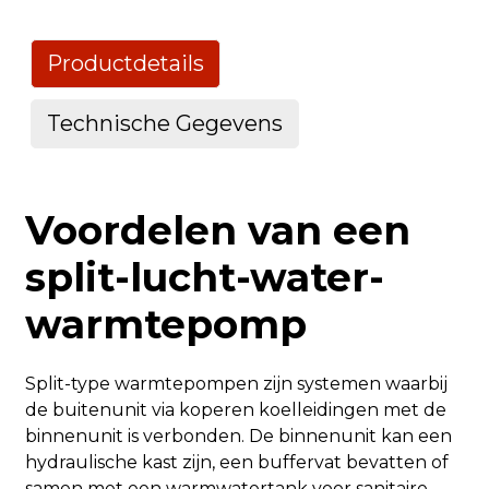
Productdetails
Technische Gegevens
Technisch gegevensblad voor R32-warmtepomp-Ultra
Voordelen van een
Model
split-lucht-water-
warmtepomp
Buitenmodel
Split-type warmtepompen zijn systemen waarbij
de buitenunit via koperen koelleidingen met de
binnenunit is verbonden. De binnenunit kan een
Binnenmodel
hydraulische kast zijn, een buffervat bevatten of
samen met een warmwatertank voor sanitaire