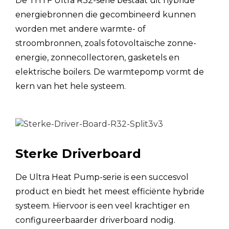
De THTF Ultra R32-serie bestaat uit hybride
BINNEN-
kg
Netto/Bruto
energiebronnen die gecombineerd kunnen
Netto/brutogewicht
worden met andere warmte- of
BUITEN-
kg
stroombronnen, zoals fotovoltaïsche zonne-
Netto/Bruto
energie, zonnecollectoren, gasketels en
BUITEN-Net
mm
elektrische boilers. De warmtepomp vormt de
kern van het hele systeem.
OUTDOOR-
mm
Inpakken
Afmetingen (L×B×H)
INDOOR-
mm
Net
Sterke Driverboard
INDOOR-
mm
verpakking
De Ultra Heat Pump-serie is een succesvol
product en biedt het meest efficiënte hybride
Verwarmingscircuit
systeem. Hiervoor is een veel krachtiger en
configureerbaarder driverboard nodig.
Capaciteit
kW