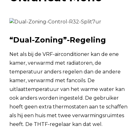
Ventilatortype
Ventilatormotor
Motortype
Hoeveelheid
“Dual-Zoning”-Regeling
Gashendel type
Net als bij de VRF-airconditioner kan de ene
Waterzijdige warmtewisselaar
kamer, verwarmd met radiatoren, de
temperatuur anders regelen dan de andere
Type
kamer, verwarmd met fancoils. De
Vloeibare dia.
uitlaattemperatuur van het warme water kan
mm
(OD)
ook anders worden ingesteld. De gebruiker
hoeft geen extra thermostaten aan te schaffen
Gasdiameter
mm
Leidingaansluitingen
(OD)
als hij een huis met twee verwarmingsruimtes
heeft. De THTF-regelaar kan dat wel.
Minimale
M
pijplengte