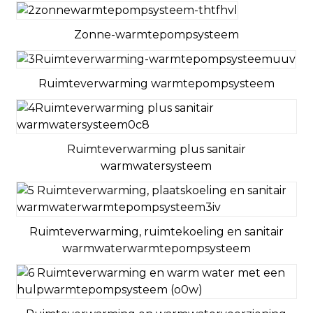
Type
Zonne-warmtepompsysteem
Koelmiddel
Opgeladen
kg
Ruimteverwarming warmtepompsysteem
GWP-waarde
Equivalent CO2
Ton
Geluidsemissie, verwarmingsmodus
Ruimteverwarming plus sanitair
warmwatersysteem
Geluidsvermogensniveau
BINNEN
dB
(geluidsvermogen)
Testnorm: EN12102-1
OPENLUCHT
dB
Ruimteverwarming, ruimtekoeling en sanitair
Geluidsvermogensniveau
BINNEN
dB
warmwaterwarmtepompsysteem
(geluidsdruk)
Testnorm: EN12102-1
OPENLUCHT
dB
Hoeveelheid containervervoer