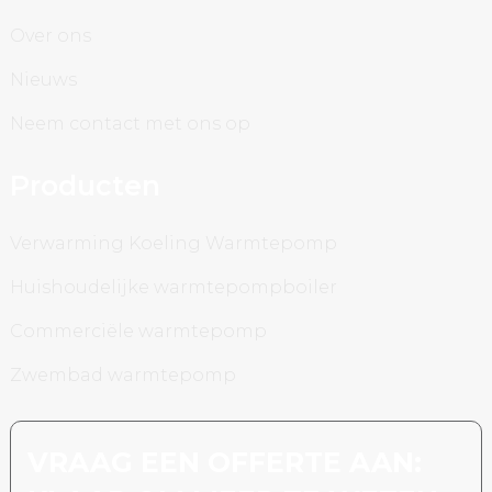
Over ons
Nieuws
Neem contact met ons op
Producten
Verwarming Koeling Warmtepomp
Huishoudelijke warmtepompboiler
Commerciële warmtepomp
Zwembad warmtepomp
VRAAG EEN OFFERTE AAN: