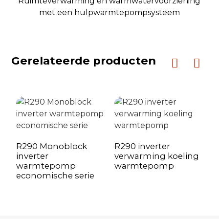
Ruimteverwarming en warmwatervoorziening
met een hulpwarmtepompsysteem
20GP-container
stukke
40HQ-container
stukke
Gerelateerde producten
R290 Monoblock
R290 inverter
R
inverter
verwarming koeling
i
warmtepomp
warmtepomp
k
economische serie
w