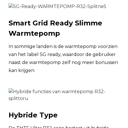
Maximale
M
pijplengte
Smart Grid Ready Slimme
Buitenunit
M
Warmtepomp
boven
Installatiehoogte
verschil
Buitenunit
In sommige landen is de warmtepomp voorzien
M
hieronder
van het label SG ready, waardoor de gebruiker
naast de warmtepomp zelf nog meer bonussen
Anti-UV-hoes
kan krijgen.
Waterbestendigheid
MOP (Maximale overstroombeveiliging)
A
MCA (Minimale circuitampère)
A
Hybride Type
Waterdrukval
kPa