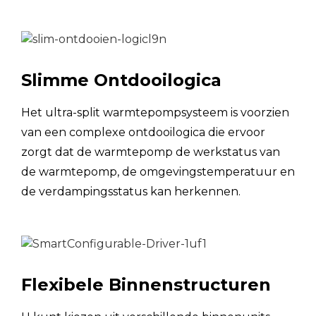
Verwarming1
(Buitentemperatuur 7℃
Nominale
kW
DB, 85% RV; EWT 30℃,
invoer
LWT 35℃)
agent
Slimme Ontdooilogica
Capaciteit
kW
Het ultra-split warmtepompsysteem is voorzien
Verwarming2
(Buitentemperatuur 7℃
Nominale
van een complexe ontdooilogica die ervoor
kW
DB, 85% RV; EWT 40℃,
invoer
zorgt dat de warmtepomp de werkstatus van
LWT 45℃)
de warmtepomp, de omgevingstemperatuur en
agent
de verdampingsstatus kan herkennen.
Capaciteit
kW
Verwarming3
(Buitentemperatuur 7℃
Nominale
kW
DB, 85% RV; EWT 47℃,
invoer
LWT 55℃)
Flexibele Binnenstructuren
agent