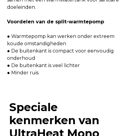
doeleinden.
Basisfuncties
Extra hybride functies
Voordelen van de split-warmtepomp
Algemeen
● Warmtepomp kan werken onder extreem
koude omstandigheden
V / Ph /
● De buitenkant is compact voor eenvoudig
Voeding
H
onderhoud
● De buitenkant is veel lichter
Type
● Minder ruis
Compressor
Merk
Hoeveelheid
Speciale
Motortype
kenmerken van
Buitenventilator
Aantal fans
UltraHeat Mono