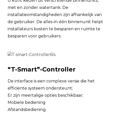
U kunt kiezen uit verschillende binnenunits,
Bedrijfstemperatuur
Verwarming
℃
met en zonder watertank. De
Bedrijfstemperatuur
installatieomstandigheden zijn afhankelijk van
Warm water
℃
warm water
de gebruiker. De alles-in-één binnenunit helpt
installateurs kosten te besparen en ruimte te
Koelcircuit
besparen voor gebruikers.
Capaciteit
kW
Koeling4
(Buitentemperatuur 35℃
Nominale
kW
DB, 85% RV; EWT 23℃,
invoer
LWT 18℃)
“T-Smart”-Controller
EER
De interface is een complexe versie die het
Capaciteit
kW
Koeling5
efficiënte systeem ondersteunt;
(Buitentemperatuur 35℃
Nominale
Er zijn meertalige opties beschikbaar;
kW
DB, 85% RV; EWT 12℃,
invoer
Mobiele bediening
LWT 7℃)
Afstandsbediening
EER