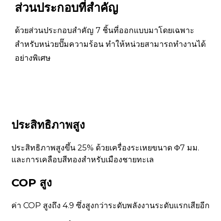
ส่วนประกอบที่สำคัญ
กำลังไฟฟ้าที่กำหนด
2.4
4.6
(กิโลวัตต์)
ด้วยส่วนประกอบสำคัญ 7 ชิ้นที่ออกแบบมาโดยเฉพาะ
กระแสไฟฟ้าที่
สำหรับหน่วยปั๊มความร้อน ทำให้หน่วยสามารถทำงานได้
4.25
8.2
กำหนด (A)
อย่างพิเศษ
กำลังไฟฟ้าสูงสุด
3.5
6.3
(กิโลวัตต์)
กระแสไฟสูงสุด (A)
7
12.6
ประสิทธิภาพสูง
อุณหภูมิของน้ำที่
55
55
กำหนด(℃)
ประสิทธิภาพสูงขึ้น 25% ด้วยเครื่องระเหยขนาด Φ7 มม.
และการเคลือบสีทองสำหรับเมืองชายทะเล
อุณหภูมิน้ำสูงสุด(℃)
60
60
COP สูง
380V 3N
380V 3N
แหล่งพลังงาน
～/50Hz
～/50Hz
ค่า COP สูงถึง 4.9 ซึ่งสูงกว่าระดับพลังงานระดับแรกเสียอีก
ประเภทการป้องกัน
ชั้นประถม
ชั้นประถม