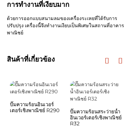
การทำงานที่เงียบมาก
ไฟฟ้าช็อต
ศึกษาปีที่ 1
ศึกษาปีที่ 1
ระดับกันน้ำ
IPX4
IPX4
ด้วยการออกแบบสนามลมของเครื่องระเหยที่ได้รับการ
ปรับปรุง เครื่องนี้จึงทำงานเงียบเป็นพิเศษในสถานที่อาคาร
แรงดันเกินในการ
พาณิชย์
ทำงานด้านไอเสีย
4.2
4.2
(MPa)
แรงดันในการทำงาน
สินค้าที่เกี่ยวข้อง
ด้านดูดต่ำกว่า
0.05
0.05
(MPa)
น้ำหนักเครื่องหลัก
108
126
(กก.)
ปริมาณสารทำความ
ปั๊มความร้อนอินเวอร์
R410A/1600
R410A/2200
เตอร์เชิงพาณิชย์ R290
เย็น/ชาร์จ (กรัม)
ปั๊มความร้อนสระว่ายน้ำ
อินเวอร์เตอร์เชิงพาณิชย์
R32
ความ
710
750
ยาว(มม.)