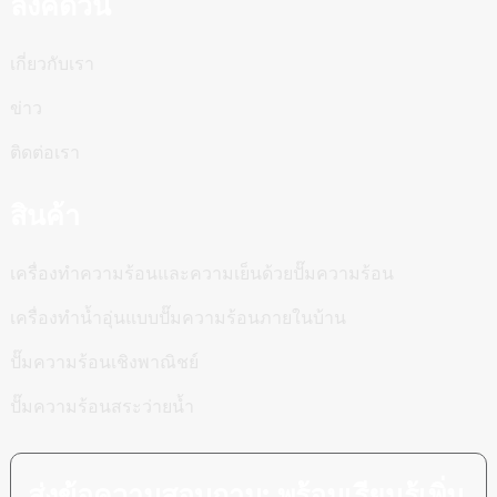
ลิงค์ด่วน
การต่อ
ข้อกำหนดการต่อ
การต่อสายดิน
สายดินที่เชื่อ
เกี่ยวกับเรา
สายดิน
ที่เชื่อถือได้
ถือได้
ข่าว
อุณหภูมิแวดล้อม(℃)
-7～43
-7～43
ติดต่อเรา
เสียงรบกวน เดซิ
≤52
≤54
เบล(เอ)
สินค้า
สายไฟ(มม.
2
-
3*2.5+2*1.0
3*2.5+2*1.0
เครื่องทำความร้อนและความเย็นด้วยปั๊มความร้อน
เครื่องทำน้ำอุ่นแบบปั๊มความร้อนภายในบ้าน
ปั๊มความร้อนเชิงพาณิชย์
ปั๊มความร้อนสระว่ายน้ำ
ส่งข้อความสอบถาม: พร้อมเรียนรู้เพิ่ม