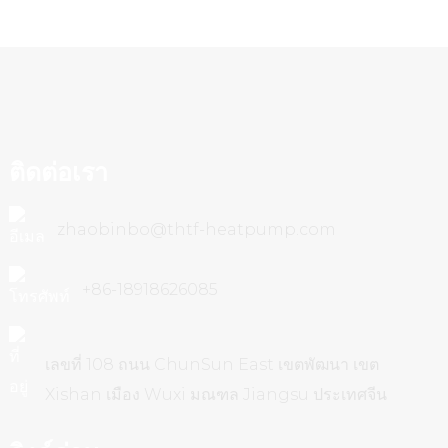
ขนาด
ความ
โดย
710
750
กว้าง(มม.)
รวม
ความ
830
1050
สูง(มม.)
ติดต่อเรา
เส้นผ่านศูนย์กลางท่อ
ดีเอ็น25
ดีเอ็น25
ทางเข้าและทางออก
zhaobinbo@thtf-heatpump.com
ปริมาณน้ำ
หมุนเวียน（ม³/
4.5
6
+86-18918626085
ชม.）
การสูญเสียแรงดัน
45
50
เลขที่ 108 ถนน ChunSun East เขตพัฒนา เขต
ด้านน้ำ (KPa)
Xishan เมือง Wuxi มณฑล Jiangsu ประเทศจีน
แรงดันน้ำ
0.1～0.7
0.1～0.7
ประปา(MPa)