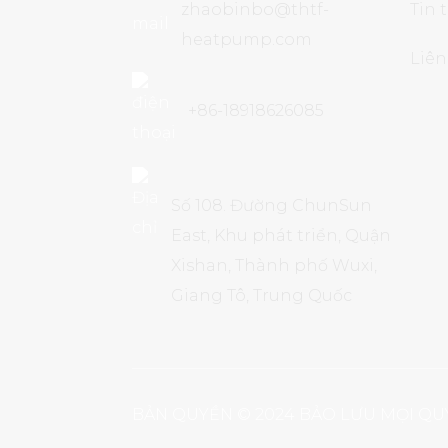
Monoblock R290 series
zhaobinbo@thtf-
Tin 
tiết kiệm
heatpump.com
Liên
+86-18918626085
Số 108. Đường ChunSun
East, Khu phát triển, Quận
Xishan, Thành phố Wuxi,
Giang Tô, Trung Quốc
BẢN QUYỀN © 2024 BẢO LƯU MỌI Q