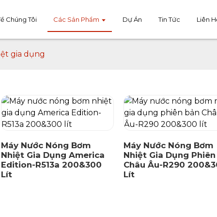
Về Chúng Tôi
Các Sản Phẩm
Dự Án
Tin Tức
Liên H
ệt gia dụng
Máy Nước Nóng Bơm
Máy Nước Nóng Bơm
Nhiệt Gia Dụng America
Nhiệt Gia Dụng Phiên
Edition-R513a 200&300
Châu Âu-R290 200&3
Lít
Lít