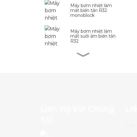
Máy bơm nhiệt làm
mát biến tần R32
monoblock
Máy bơm nhiệt làm
mát sưởi ấm biến tần
R32
Máy bơm nhiệt làm
mát biến tần thương
mại R290
Máy bơm nhiệt làm
mát biến tần R290
Liên Hệ Với Chúng
Li
Máy bơm nhiệt hồ bơi
biến tần R290
Tôi
Giới
Máy bơm nhiệt biến tần