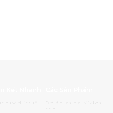
ên Kết Nhanh
Các Sản Phẩm
 thiệu về chúng tôi
Sưởi ấm Làm mát Máy bơm
nhiệt