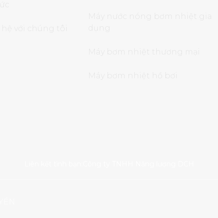
tức
Máy nước nóng bơm nhiệt gia
dụng
 hệ với chúng tôi
Máy bơm nhiệt thương mại
Máy bơm nhiệt hồ bơi
Liên kết tình bạn:
Công ty TNHH Năng lượng DCH
UYỀN