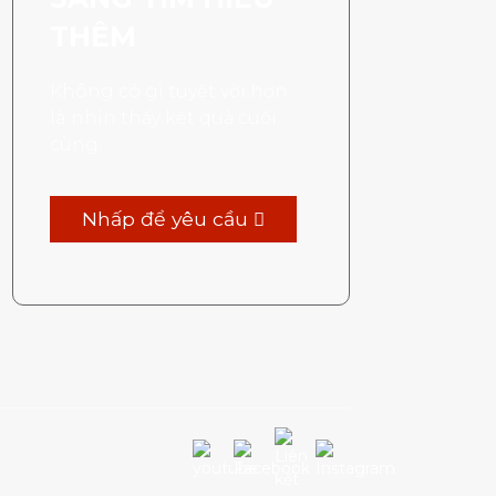
THÊM
Không có gì tuyệt vời hơn
là nhìn thấy kết quả cuối
cùng.
Nhấp để yêu cầu