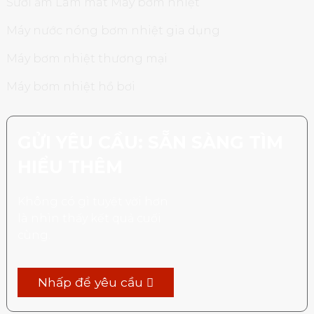
Sưởi ấm Làm mát Máy bơm nhiệt
Máy nước nóng bơm nhiệt gia dụng
Máy bơm nhiệt thương mại
Máy bơm nhiệt hồ bơi
GỬI YÊU CẦU: SẴN SÀNG TÌM
HIỂU THÊM
Không có gì tuyệt vời hơn
là nhìn thấy kết quả cuối
cùng.
Nhấp để yêu cầu