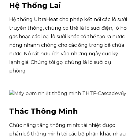
Hệ Thống Lai
Máy sưởi điện
KHÔN
dự phòng
Hệ thống UltraHeat cho phép kết nối các lò sưởi
truyền thống, chúng có thể là lò sưởi điện, lò hơi
Mạch làm mát
gas hoặc các loại lò sưởi khác có thể tạo ra nước
Dung tích
kW
4.0
nóng nhanh chóng cho các ống trong bể chứa
Làm mát4
(Nhiệt độ không
nước. Nó rất hữu ích vào những ngày cực kỳ
khí ngoài trời
Đầu vào
kW
0,77
lạnh giá. Chúng tôi gọi chúng là lò sưởi dự
35℃ DB, 85%
định mức
phòng.
RH; EWT 23℃,
LWT 18℃)
TÔN KÍNH
5.19
Dung tích
kW
4.3
Làm mát5
(Nhiệt độ không
khí ngoài trời
Đầu vào
Thác Thông Minh
kW
1,32
35℃ DB, 85%
định mức
RH; EWT 12℃,
Chức năng tầng thông minh: tải nhiệt được
LWT 7℃)
TÔN KÍNH
3.24
phân bổ thông minh tới các bộ phận khác nhau