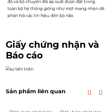
độ và bộ chuyển đổi áp suất được đặt trong
Nhiệt độ dòng chảy
8,56
18℃
toàn bộ hệ thống giống như một mạng nhện để
phản hồi các tín hiệu đến bộ não.
Mạch làm lạnh
Loại chất làm lạnh
R32
Giấy chứng nhận và
Thể tích nạp chất làm lạnh
kg
1.03
Báo cáo
Giá trị GWP
675
CO2 tương đương
Tấn
0,695
Áp suất hệ thống làm lạnh (Tối đa / Tối
4,5MPa
thiểu)
Sản phẩm liên quan
Tiếng ồn phát ra, chế độ sưởi ấm
Áp suất âm
thanh trung