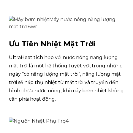
kW
1.11
7℃ DB, 85% RH;
định mức
EWT 40℃, LWT
45℃)
CẢNH SÁT
3,77
Dung tích
kW
4.1
Sưởi ấm3
(Nhiệt độ không
Ưu Tiên Nhiệt Mặt Trời
khí ngoài trời
Đầu vào
kW
1,46
7℃ DB, 85% RH;
định mức
EWT 47℃, LWT
UltraHeat tích hợp với nước nóng năng lượng
55℃)
CẢNH SÁT
2,84
mặt trời là một hệ thống tuyệt vời, trong những
ngày “có năng lượng mặt trời”, năng lượng mặt
Nhiệt độ dòng chảy tối đa
trời sẽ hấp thụ nhiệt từ mặt trời và truyền đến
(không có bộ gia nhiệt dự
℃
65
phòng)
bình chứa nước nóng, khi máy bơm nhiệt không
cần phải hoạt động.
Nhiệt độ hoạt
Sưởi ấm
℃
-25 đế
động
Nhiệt độ hoạt
Nước nóng
℃
-25 đế
động của DHW