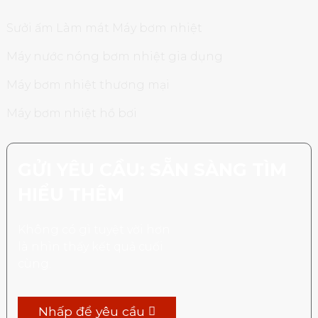
Sưởi ấm Làm mát Máy bơm nhiệt
Máy nước nóng bơm nhiệt gia dụng
Máy bơm nhiệt thương mại
Máy bơm nhiệt hồ bơi
GỬI YÊU CẦU: SẴN SÀNG TÌM
HIỂU THÊM
Không có gì tuyệt vời hơn
là nhìn thấy kết quả cuối
cùng.
Nhấp để yêu cầu