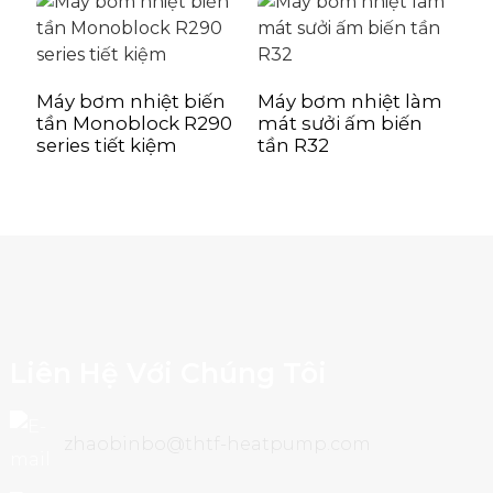
dB(A)
42
bình, EN 12102-
A7/W35
M
Áp suất âm thanh trung bình,
m
dB(A)
44
Máy bơm nhiệt biến
Máy bơm nhiệt làm
EN 12102-A7/W55
tần Monoblock R290
mát sưởi ấm biến
series tiết kiệm
tần R32
Số lượng vận chuyển container
Thùng chứa
miếng
42
20GP
Container
miếng
135
40HQ
Liên Hệ Với Chúng Tôi
zhaobinbo@thtf-heatpump.com