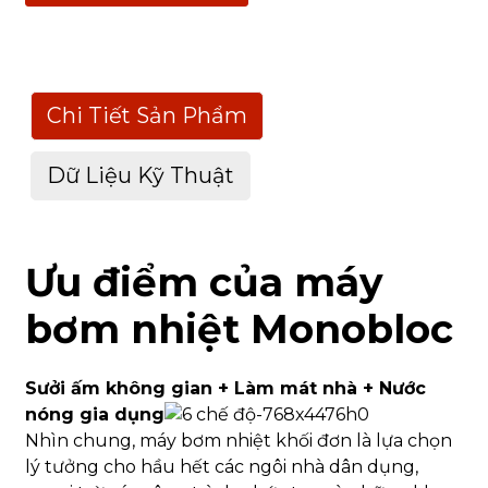
Chi Tiết Sản Phẩm
Dữ Liệu Kỹ Thuật
Bảng dữ liệu kỹ thuật cho máy bơm nhiệt R32-Ultra
Ưu điểm của máy
Khối đơn UltreaHeat
bơm nhiệt Monobloc
4kW
Công suất sưởi ấm (A7/W35)
Tên mẫu nhà máy
TM32-
Sưởi ấm không gian + Làm mát nhà + Nước
nóng gia dụng
Sưởi ấ
Nhìn chung, máy bơm nhiệt khối đơn là lựa chọn
Chức năng cơ bản
nhà + 
lý tưởng cho hầu hết các ngôi nhà dân dụng,
hoạt