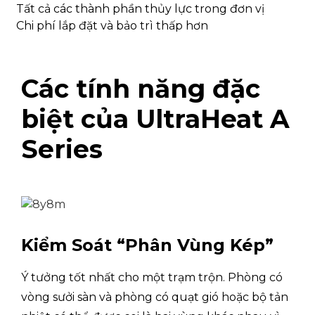
Tất cả các thành phần thủy lực trong đơn vị
Chống nước
IPX4
Chi phí lắp đặt và bảo trì thấp hơn
MOP (Bảo vệ quá dòng tối đa)
MỘT
38
Các tính năng đặc
MCA (Ampe mạch tối thiểu)
MỘT
25
biệt của UltraHeat A
Giảm áp suất nước
kPa
25
Series
Loại máy nén
biến t
Số lượng máy nén
1
Loại động cơ quạt
biến t
Kiểm Soát “Phân Vùng Kép”
Số lượng động cơ quạt
1
Loại bơm nước tuần hoàn
biến t
Ý tưởng tốt nhất cho một trạm trộn. Phòng có
vòng sưởi sàn và phòng có quạt gió hoặc bộ tản
Số lượng bơm
1