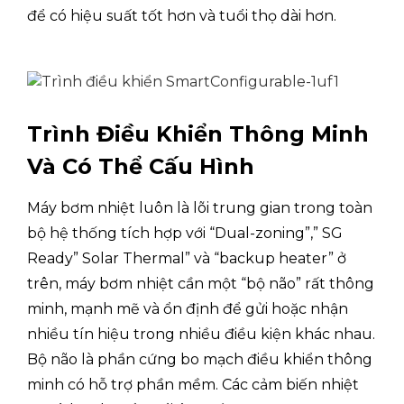
Nhiệt độ hoạt
để có hiệu suất tốt hơn và tuổi thọ dài hơn.
Làm mát
℃
-5 đến
động
Hiệu quả
Xếp hạng hiệu
Nhiệt độ dòng chảy
A+++
Trình Điều Khiển Thông Minh
quả ErP cho hệ
35℃
thống sưởi ấm
Và Có Thể Cấu Hình
trung tâm
Nhiệt độ dòng chảy
A++
(A+++ đến D)
55℃
Máy bơm nhiệt luôn là lõi trung gian trong toàn
bộ hệ thống tích hợp với “Dual-zoning”,” SG
Nhiệt độ dòng chảy
4,96
35℃
Ready” Solar Thermal” và “backup heater” ở
PHẠM VI
trên, máy bơm nhiệt cần một “bộ não” rất thông
Nhiệt độ dòng chảy
3,47
minh, mạnh mẽ và ổn định để gửi hoặc nhận
55℃
nhiều tín hiệu trong nhiều điều kiện khác nhau.
Nhiệt độ dòng chảy
Bộ não là phần cứng bo mạch điều khiển thông
5.15
7℃
minh có hỗ trợ phần mềm. Các cảm biến nhiệt
NGƯỜI THẤY