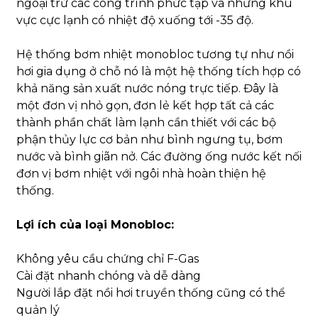
ngoại trừ các công trình phức tạp và những khu
vực cực lạnh có nhiệt độ xuống tới -35 độ.
SG Rea
Các chức năng lai bổ sung
nhiệt mặ
Hệ thống bơm nhiệt monobloc tương tự như nồi
gas/W
hơi gia dụng ở chỗ nó là một hệ thống tích hợp có
Tổng quan
khả năng sản xuất nước nóng trực tiếp. Đây là
một đơn vị nhỏ gọn, đơn lẻ kết hợp tất cả các
V / Ph
thành phần chất làm lạnh cần thiết với các bộ
Điện áp định mức
220V(+/
/ H
phận thủy lực cơ bản như bình ngưng tụ, bơm
nước và bình giãn nở. Các đường ống nước kết nối
Đầu vào
mm
F33
đơn vị bơm nhiệt với ngôi nhà hoàn thiện hệ
Kết nối ống
nước
thống.
Chỗ thoát
mm
F33
Lợi ích của loại Monobloc:
Trọng lượng
Thuần/Tổng
kg
76/91
tịnh/tổng
Không yêu cầu chứng chỉ F-Gas
Cài đặt nhanh chóng và dễ dàng
Sản phẩm
mm
1125×3
Kích thước
Người lắp đặt nồi hơi truyền thống cũng có thể
(Dài×Rộng×Cao)
quản lý
Đóng gói
mm
1200×