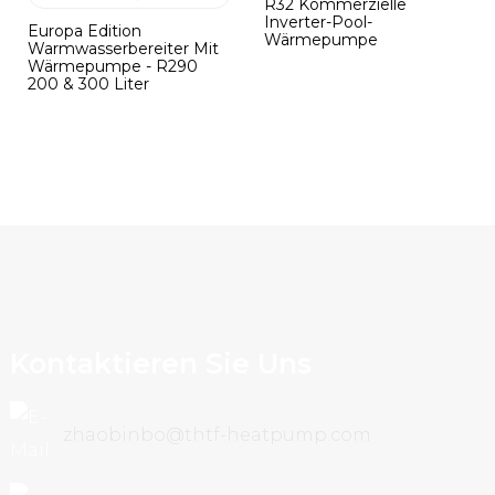
R32 Kommerzielle
Inverter-Pool-
Europa Edition
Wärmepumpe
Warmwasserbereiter Mit
Wärmepumpe - R290
200 & 300 Liter
Kontaktieren Sie Uns
zhaobinbo@thtf-heatpump.com