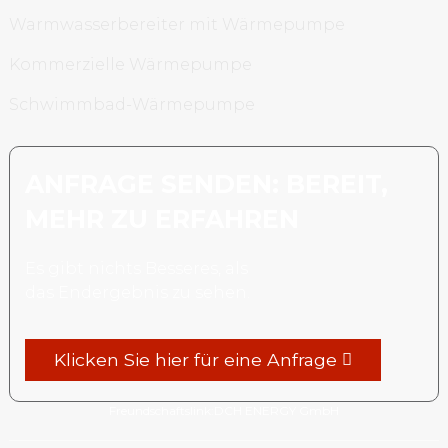
Warmwasserbereiter mit Wärmepumpe
Kommerzielle Wärmepumpe
Schwimmbad-Wärmepumpe
ANFRAGE SENDEN: BEREIT,
MEHR ZU ERFAHREN
Es gibt nichts Besseres, als
das Endergebnis zu sehen.
Klicken Sie hier für eine Anfrage
Freundschaftslink:
DCH ENERGY GmbH