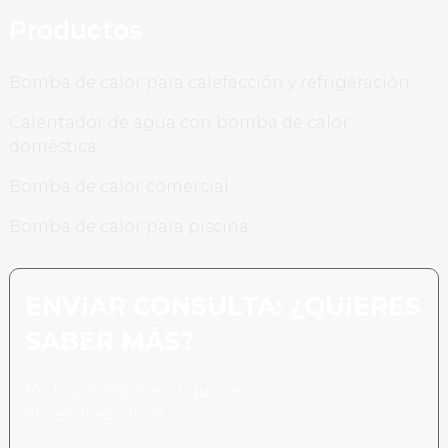
Productos
Bomba de calor para calefacción y refrigeración
Calentador de agua con bomba de calor
doméstica
Bomba de calor comercial
Bomba de calor para piscina
ENVIAR CONSULTA: ¿QUIERES
SABER MÁS?
No hay nada mejor que ver
el resultado final.