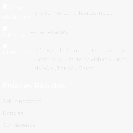
zhaobinbo@thtf-heatpump.com
+86-18918626085
N.° 108, Calle ChunSun Este, Zona de
Desarrollo, Distrito de Xishan, Ciudad
de Wuxi, Jiangsu, China
Enlaces Rápidos
Sobre nosotros
Noticias
Contáctenos