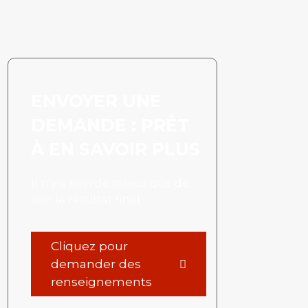
ENVOYER UNE
DEMANDE : PRÊT
À EN SAVOIR PLUS
Il n’y a rien de mieux que de
voir le résultat final.
Cliquez pour
demander des
renseignements