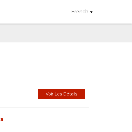
French
Voir Les Détails
as