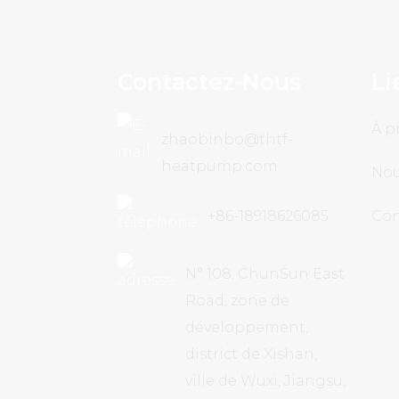
Contactez-Nous
Li
À p
zhaobinbo@thtf-
heatpump.com
Nou
+86-18918626085
Con
N° 108. ChunSun East
Road, zone de
développement,
district de Xishan,
ville de Wuxi, Jiangsu,