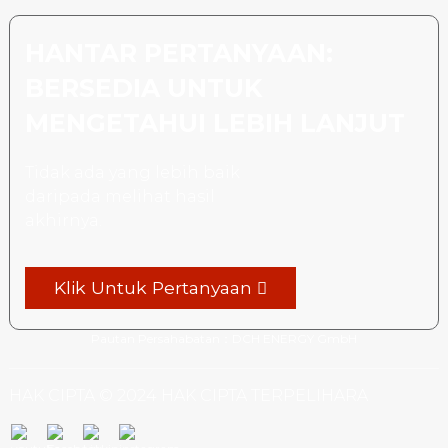
HANTAR PERTANYAAN:
BERSEDIA UNTUK
MENGETAHUI LEBIH LANJUT
Tidak ada yang lebih baik
daripada melihat hasil
akhirnya.
Klik Untuk Pertanyaan
Pautan Persahabatan：
DCH ENERGY GmbH
HAK CIPTA © 2024 HAK CIPTA TERPELIHARA