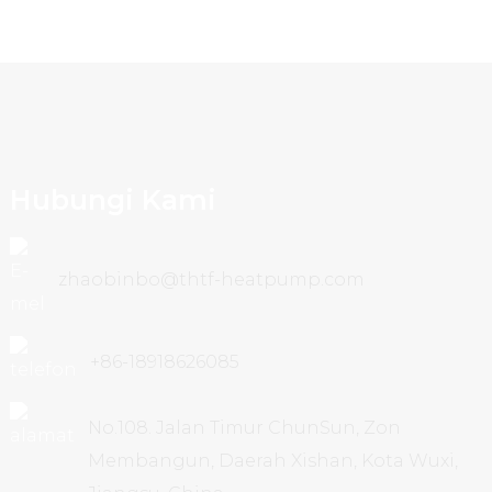
Hubungi Kami
zhaobinbo@thtf-heatpump.com
+86-18918626085
No.108. Jalan Timur ChunSun, Zon
Membangun, Daerah Xishan, Kota Wuxi,