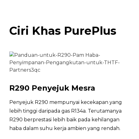
PurePlus-R290 DHW HP 200&300Liter
TFHW-
Ciri Khas PurePlus
16/200L
COP*
3.6
Kapasiti
kW
1.56
Pemanasan(20/15℃)**
Masa Pemanasan
jam
5.1
R290 Penyejuk Mesra
(20/15℃)**
Kecekapan tenaga
Penyejuk R290 mempunyai kecekapan yang
pemanasan air
150.10%
lebih tinggi daripada gas R134a. Terutamanya
(pintar=0) *
R290 berprestasi lebih baik pada kehilangan
haba dalam suhu kerja ambien yang rendah.
Kelas
A++
Tenaga(20/15℃)*