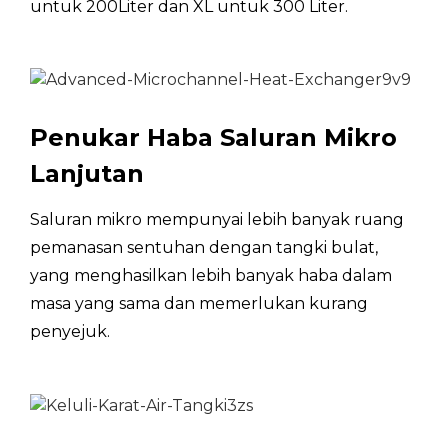
untuk 200Liter dan XL untuk 300 Liter.
untuk Peringkat A, pemanasan suhu air dari 10 ℃ hing
***Bunyi diuji mengikut EN 12102 dengan air 50℃
Penukar Haba Saluran Mikro
Lanjutan
Saluran mikro mempunyai lebih banyak ruang
pemanasan sentuhan dengan tangki bulat,
yang menghasilkan lebih banyak haba dalam
masa yang sama dan memerlukan kurang
penyejuk.