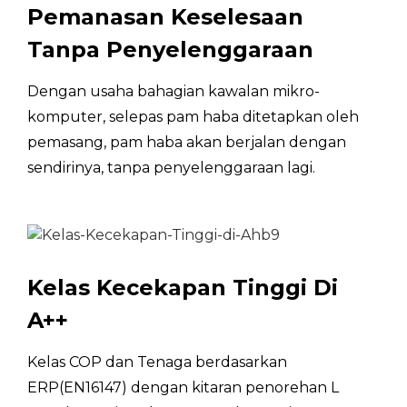
DALAM
Pemanasan Keselesaan
kuasa elektrik
Tanpa Penyelenggaraan
Tahap Tekanan
dB(A)
55.3
Bunyi***
Dengan usaha bahagian kawalan mikro-
Berat bersih
kg
90
komputer, selepas pam haba ditetapkan oleh
pemasang, pam haba akan berjalan dengan
Saiz Produk
mm
φ560×1750
sendirinya, tanpa penyelenggaraan lagi.
SG Sedia (Bekalan
YA
Elektrik PV Solar)
Air Panas Solar
YA
Tambahan
Kelas Kecekapan Tinggi Di
A++
WIFI+APP
YA
*Kelas COP dan Tenaga berdasarkan ERP(EN16147) u
Kelas COP dan Tenaga berdasarkan
Peringkat C dengan kitaran penorehan M / L / XL;
ERP(EN16147) dengan kitaran penorehan L
**Kapasiti dan Masa Pemanasan berdasarkan ERP(EN