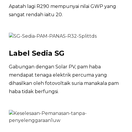
Apatah lagi R290 mempunyai nilai GWP yang
Bahan penyejuk
R290
sangat rendah iaitu 20.
Gegelung Pam Haba
saluran mikro
Julat suhu kerja
°C
-5~43
Julat tetapan suhu
°C
Label Sedia SG
Kapasiti Tangki Air
L
200
Gabungan dengan Solar PV, pam haba
mendapat tenaga elektrik percuma yang
Bahan Tangki Air
SUS 304/316L
dihasilkan oleh fotovoltaik suria manakala pam
Tekanan kerja
haba tidak berfungsi.
bar
10
maksimum tangki
Voltan / Maks. Kuasa
V/PH/HZ
220-240/1/50
elektrik
Elemen pemanasan