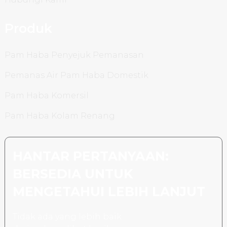
Produk
Pam Haba Penyejuk Pemanasan
Pemanas Air Pam Haba Domestik
Pam Haba Komersil
Pam Haba Kolam Renang
HANTAR PERTANYAAN:
BERSEDIA UNTUK
MENGETAHUI LEBIH LANJUT
Tidak ada yang lebih baik