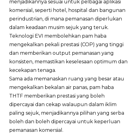
menjadikannya sesuai untuk pelbagai aplikasi
Sambungan paip air
/
DN 
komersial, seperti hotel, hospital dan bangunan
perindustrian, di mana pemanasan diperlukan
Penurunan Tekanan Air(maks)
kPa
65
dalam keadaan musim sejuk yang teruk.
Tekanan Air Min/Maks
MPa
0.1
Teknologi EVI membolehkan pam haba
mengekalkan pekali prestasi (COP) yang tinggi
Julat suhu operasi (mod
°C
-2
dan memberikan output pemanasan yang
Pemanasan)
konsisten, memastikan keselesaan optimum dan
Julat suhu kendalian (Mod Cooing)
°C
16
kecekapan tenaga.
Sama ada memanaskan ruang yang besar atau
Dimensi Terbuka ( L * W * H )
mm
11
mengekalkan bekalan air panas, pam haba
THTF memberikan prestasi yang boleh
Dimensi Pembungkusan ( L * W *
mm
12
H )
dipercayai dan cekap walaupun dalam iklim
paling sejuk, menjadikannya pilihan yang serba
Berat Bersih
kg
50
boleh dan boleh dipercayai untuk keperluan
pemanasan komersial.
Berat Pembungkusan
kg
54