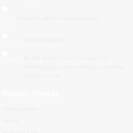
zhaobinbo@thtf-heatpump.com
+86-18918626085
No.108. Jalan Timur ChunSun, Zon
Membangun, Daerah Xishan, Kota Wuxi,
Jiangsu, China
Pautan Pantas
Tentang Kami
Berita
Hubungi Kami