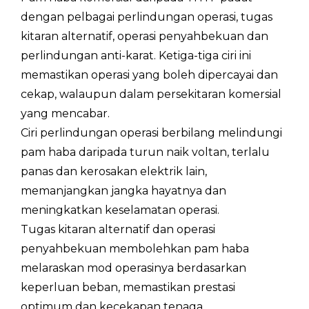
Pemanasan
dengan pelbagai perlindungan operasi, tugas
Input
Nominal (Maks)
kW
3.4
Kuasa
kitaran alternatif, operasi penyahbekuan dan
(A7/6℃,W47/55℃)
perlindungan anti-karat. Ketiga-tiga ciri ini
Input
A
7.
memastikan operasi yang boleh dipercayai dan
Semasa
cekap, walaupun dalam persekitaran komersial
Kapasiti
yang mencabar.
kW
10
Penyejukan
Ciri perlindungan operasi berbilang melindungi
Penyejukan
pam haba daripada turun naik voltan, terlalu
Input
Nominal (Maks)
kW
3.
Kuasa
panas dan kerosakan elektrik lain,
(A35/24℃,W12/7℃)
memanjangkan jangka hayatnya dan
Input
A
6.
meningkatkan keselamatan operasi.
Semasa
Tugas kitaran alternatif dan operasi
Tahap ERP（Suhu air keluar pada
penyahbekuan membolehkan pam haba
/
A+
35℃）
melaraskan mod operasinya berdasarkan
keperluan beban, memastikan prestasi
MAX. kuasa input
kW
19
optimum dan kecekapan tenaga.