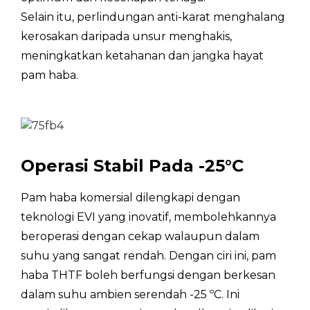
MAX. arus masukan
A
30
Selain itu, perlindungan anti-karat menghalang
kerosakan daripada unsur menghakis,
Bahan penyejuk /GWP
R2
meningkatkan ketahanan dan jangka hayat
pam haba.
Aliran air berkadar
m³/j
8.
Kuantiti kipas
/
1
Pe
Jenis motor kipas
/
D
Operasi Stabil Pada -25°C
Pe
Pemampat
/
Pam haba komersial dilengkapi dengan
Hi
teknologi EVI yang inovatif, membolehkannya
Kelas IP
/
IP
beroperasi dengan cekap walaupun dalam
suhu yang sangat rendah. Dengan ciri ini, pam
Tekanan bunyi pada jarak 1m
dB(A)
65
haba THTF boleh berfungsi dengan berkesan
dalam suhu ambien serendah -25 ºC. Ini
Suhu air keluar maks
°C
75