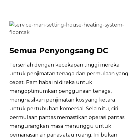
Kuantiti Pemuatan Kontena
/
22
(20GP/40GP/40HQ)
Semua Penyongsang DC
Terserlah dengan kecekapan tinggi mereka
untuk penjimatan tenaga dan permulaan yang
cepat. Pam haba ini direka untuk
mengoptimumkan penggunaan tenaga,
menghasilkan penjimatan kos yang ketara
untuk pertubuhan komersial. Selain itu, ciri
permulaan pantas memastikan operasi pantas,
mengurangkan masa menunggu untuk
pemanasan air panas atau ruang. Ini bukan