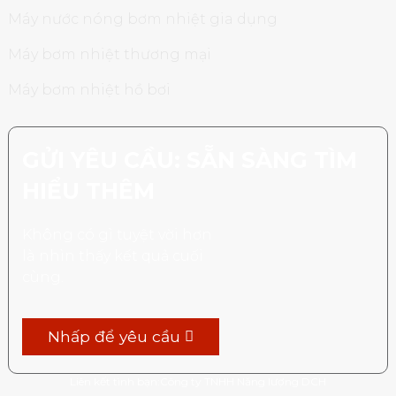
Máy nước nóng bơm nhiệt gia dụng
Máy bơm nhiệt thương mại
Máy bơm nhiệt hồ bơi
GỬI YÊU CẦU: SẴN SÀNG TÌM
HIỂU THÊM
Không có gì tuyệt vời hơn
là nhìn thấy kết quả cuối
cùng.
Nhấp để yêu cầu
Liên kết tình bạn:
Công ty TNHH Năng lượng DCH