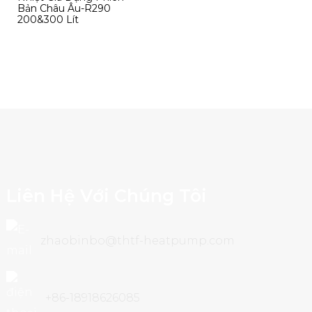
Bản Châu Âu-R290
200&300 Lít
Liên Hệ Với Chúng Tôi
zhaobinbo@thtf-heatpump.com
+86-18918626085